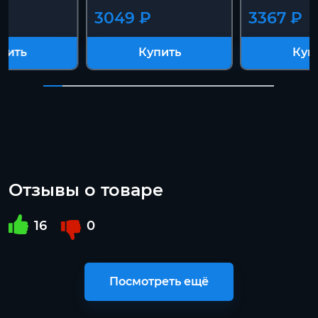
3049 ₽
3367 ₽
пить
Купить
Куп
Отзывы о товаре
16
0
Посмотреть ещё