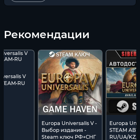
Рекомендации
versalis V
STEAM•RU
Europa Universalis V -
Europa Univ
Выбор издания -
STEAM АВТ
Steam ключ РФ+СНГ
RU/UA/KZ/