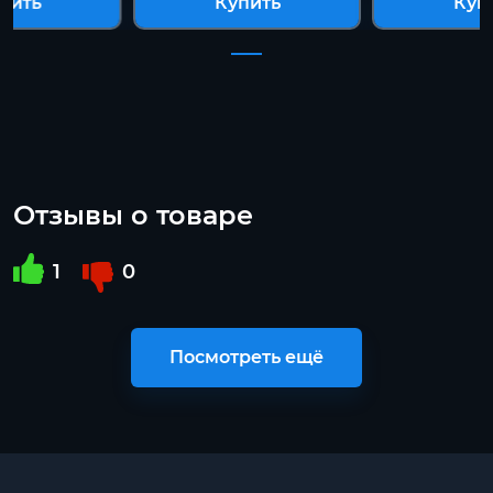
пить
Купить
Куп
Отзывы о товаре
1
0
Посмотреть ещё