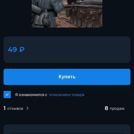
49 ₽
Купить
Я ознакомился с
описанием товара
1
8
отзывов
продаж