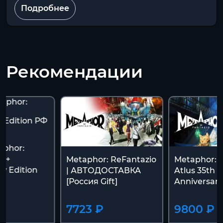
Подробнее
Рекомендации
aphor:
o +
Metaphor: ReFantazio
Metaphor: 
y Edition
| АВТОДОСТАВКА
Atlus 35th D
[Россия Gift]
Anniversar
7723 ₽
9800 ₽