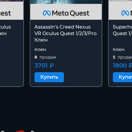
culus
Assassin’s Creed Nexus
Superho
люч
VR Oculus Quest 1/2/3/Pro
Quest 1
Ключ
Ключ
Ключ
8
продаж
5
прода
3701 ₽
1800 
Купить
Купи