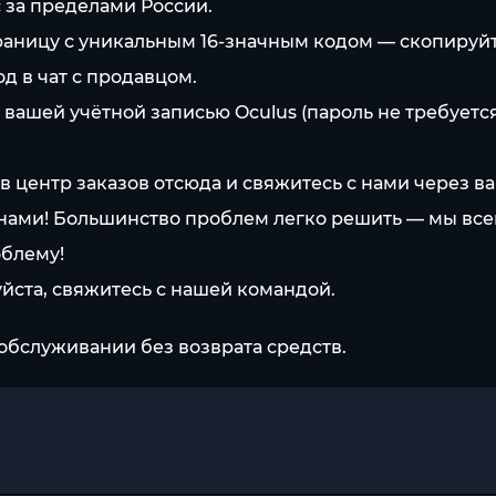
с за пределами России.
раницу с уникальным 16-значным кодом — скопируйт
од в чат с продавцом.
с вашей учётной записью Oculus (пароль не требуетс
в центр заказов отсюда и свяжитесь с нами через ва
ами! Большинство проблем легко решить — мы всег
облему!
йста, свяжитесь с нашей командой.
обслуживании без возврата средств.