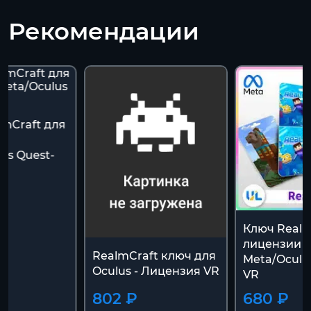
Рекомендации
lmCraft для
us Quest-
Ключ Realm
лицензии
RealmCraft ключ для
Meta/Oculu
Oculus - Лицензия VR
VR
802 ₽
680 ₽