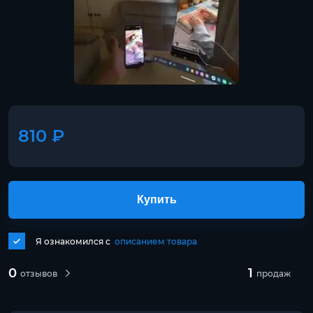
810 ₽
Купить
Я ознакомился с
описанием товара
0
1
отзывов
продаж