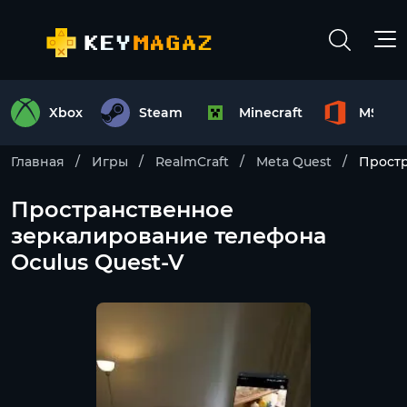
Xbox
Steam
Minecraft
MS Off
Главная
Игры
RealmCraft
Meta Quest
Простр
Пространственное
зеркалирование телефона
Oculus Quest-V