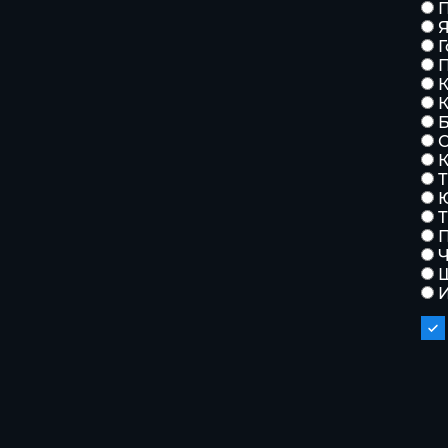
Г
К
К
С
К
Т
П