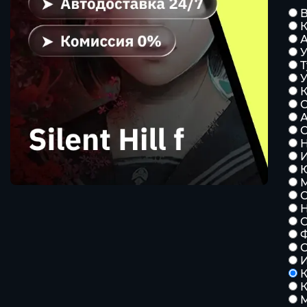
К
А
У
К
С
Н
К