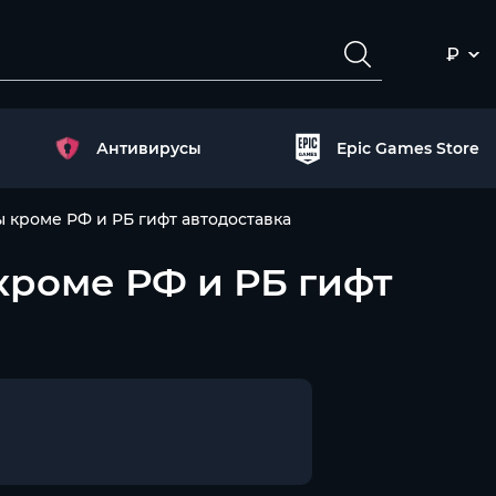
₽
Антивирусы
Epic Games Store
ны кроме РФ и РБ гифт автодоставка
 кроме РФ и РБ гифт