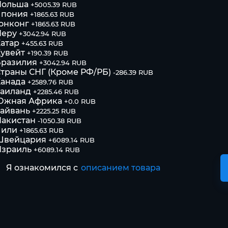
Польша
+5005.39 RUB
Япония
+1865.63 RUB
онконг
+1865.63 RUB
Перу
+3042.94 RUB
атар
+455.63 RUB
увейт
+190.39 RUB
Бразилия
+3042.94 RUB
траны СНГ (Кроме РФ/РБ)
-286.39 RUB
анада
+2589.76 RUB
Таиланд
+2285.46 RUB
Южная Африка
+0.0 RUB
айвань
+2225.25 RUB
акистан
-1050.38 RUB
Чили
+1865.63 RUB
Швейцария
+6089.14 RUB
Израиль
+6089.14 RUB
Я ознакомился с
описанием товара