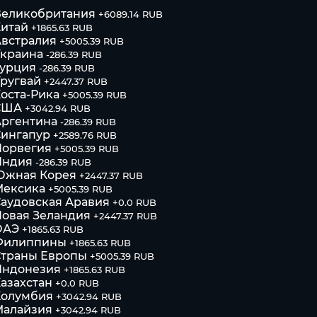
Великобритания
+6089.14 RUB
итай
+1865.63 RUB
встралия
+5005.39 RUB
Украина
-286.39 RUB
Турция
-286.39 RUB
ругвай
+2447.37 RUB
оста-Рика
+5005.39 RUB
США
+3042.94 RUB
Аргентина
-286.39 RUB
Сингапур
+2589.76 RUB
Норвегия
+5005.39 RUB
Индия
-286.39 RUB
Южная Корея
+2447.37 RUB
Мексика
+5005.39 RUB
аудовская Аравия
+0.0 RUB
овая Зеландия
+2447.37 RUB
ОАЭ
+1865.63 RUB
Филиппины
+1865.63 RUB
Страны Европы
+5005.39 RUB
Индонезия
+1865.63 RUB
азахстан
+0.0 RUB
Колумбия
+3042.94 RUB
Малайзия
+3042.94 RUB