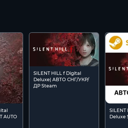
SILENT HILL f Digital
Deluxe| АВТО СНГ/УКР/
ДР Steam
ital
SILENT H
FT AUTO
Deluxe