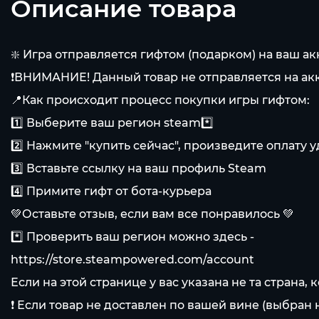
Описание товара
❇️ Игра отправляется гифтом (подарком) на ваш ак
❗ВНИМАНИЕ! Данный товар не отправляется на акк
📍Как происходит процесс покупки игры гифтом:
1️⃣ Выберите ваш регион steam*️⃣
2️⃣ Нажмите "купить сейчас", произведите оплату
3️⃣ Вставьте ссылку на ваш профиль Steam
4️⃣ Примите гифт от бота-курьера
💚Оставьте отзыв, если вам все понравилось 💚
*️⃣ Проверить ваш регион можно здесь -
https://store.steampowered.com/account
Если на этой странице у вас указана не та страна,
❗️ Если товар не доставлен по вашей вине (выбран 