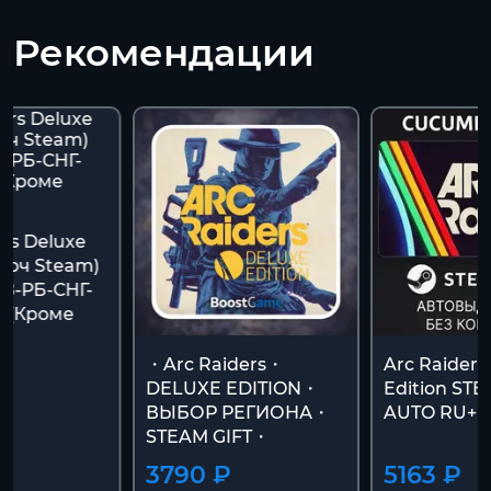
Рекомендации
rs Deluxe
Ключ Steam)
З-РБ-СНГ-
 (Кроме
・Arc Raiders・
Arc Raiders
DELUXE EDITION・
Edition STE
ВЫБОР РЕГИОНА・
AUTO RU+
STEAM GIFT・
3790 ₽
5163 ₽