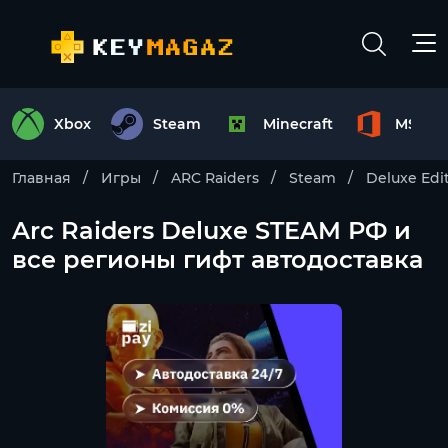
Xbox
Steam
Minecraft
MS Off
Главная
Игры
ARC Raiders
Steam
Deluxe Edi
Arc Raiders Deluxe STEAM РФ и
все регионы гифт автодоставка