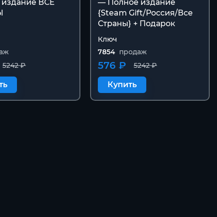
 издание ВСЕ
— Полное издание
Ы
{Steam Gift/Россия/Все
Страны} + Подарок
Ключ
аж
7854
продаж
576 ₽
5242 ₽
5242 ₽
ть
Купить