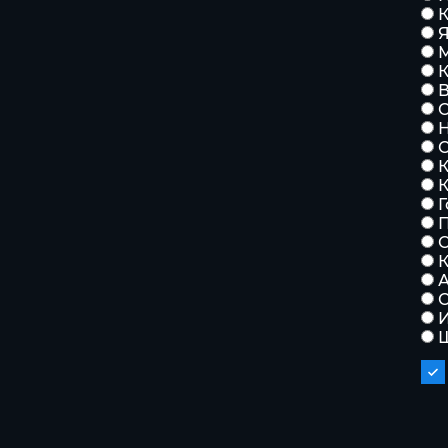
К
Н
К
К
Г
П
К
А