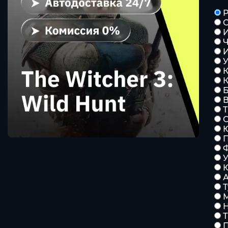
Р
С
К
К
Т
С
У