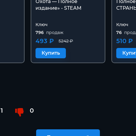
Охота — Полное
Полное
издание» - STEAM
СТРАН
Ключ
Ключ
796
продаж
76
прод
493 ₽
510 ₽
5242 ₽
Купить
Купи
1
0