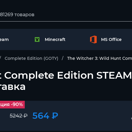
team
Minecraft
MS Office
Complete Edition (GOTY)
The Witcher 3: Wild Hunt Co
nt Complete Edition STEA
тавка
ция -90%
564 ₽
5242 ₽