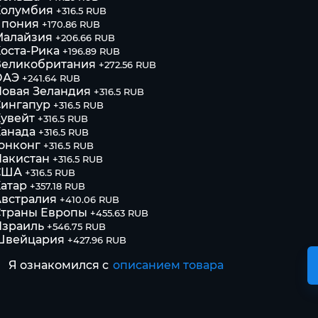
Колумбия
+316.5 RUB
Япония
+170.86 RUB
Малайзия
+206.66 RUB
оста-Рика
+196.89 RUB
Великобритания
+272.56 RUB
ОАЭ
+241.64 RUB
овая Зеландия
+316.5 RUB
Сингапур
+316.5 RUB
увейт
+316.5 RUB
анада
+316.5 RUB
онконг
+316.5 RUB
акистан
+316.5 RUB
США
+316.5 RUB
атар
+357.18 RUB
встралия
+410.06 RUB
Страны Европы
+455.63 RUB
Израиль
+546.75 RUB
Швейцария
+427.96 RUB
Я ознакомился с
описанием товара