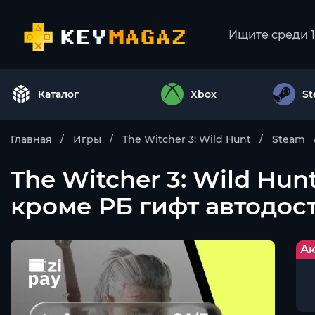
Каталог
Xbox
S
Главная
Игры
The Witcher 3: Wild Hunt
Steam
The Witcher 3: Wild Hu
кроме РБ гифт автодос
Ак