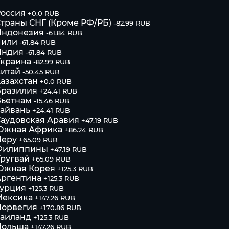
оссия
+0.0 RUB
траны СНГ (Кроме РФ/РБ)
-82.99 RUB
Индонезия
-61.84 RUB
Чили
-61.84 RUB
Индия
-61.84 RUB
Украина
-82.99 RUB
итай
-50.45 RUB
азахстан
+0.0 RUB
Бразилия
+24.41 RUB
Вьетнам
-15.46 RUB
айвань
+24.41 RUB
аудовская Аравия
+47.19 RUB
Южная Африка
+86.24 RUB
Перу
+65.09 RUB
Филиппины
+47.19 RUB
ругвай
+65.09 RUB
Южная Корея
+125.3 RUB
Аргентина
+125.3 RUB
Турция
+125.3 RUB
Мексика
+147.26 RUB
Норвегия
+170.86 RUB
Таиланд
+125.3 RUB
Польша
+147.26 RUB