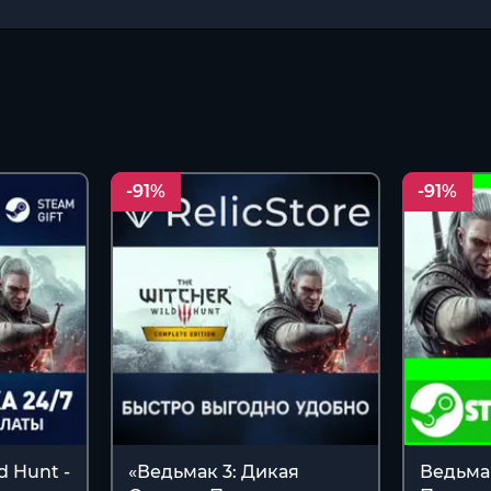
-91%
-91%
d Hunt -
«Ведьмак 3: Дикая
Ведьма