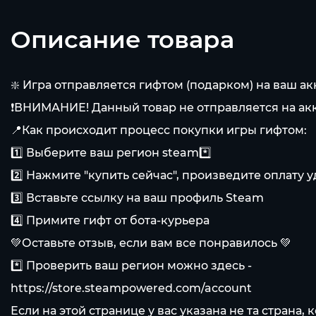
Описание товара
❇️ Игра отправляется гифтом (подарком) на ваш ак
❗ВНИМАНИЕ! Данный товар не отправляется на акк
📍Как происходит процесс покупки игры гифтом:
1️⃣ Выберите ваш регион steam*️⃣
2️⃣ Нажмите "купить сейчас", произведите оплату
3️⃣ Вставьте ссылку на ваш профиль Steam
4️⃣ Примите гифт от бота-курьера
💚Оставьте отзыв, если вам все понравилось 💚
*️⃣ Проверить ваш регион можно здесь -
https://store.steampowered.com/account
Если на этой странице у вас указана не та страна,