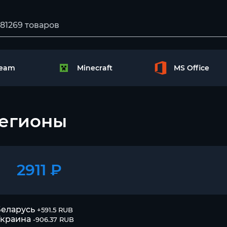
team
Minecraft
MS Office
Регионы
2911 ₽
еларусь
+591.5 RUB
Украина
-906.37 RUB