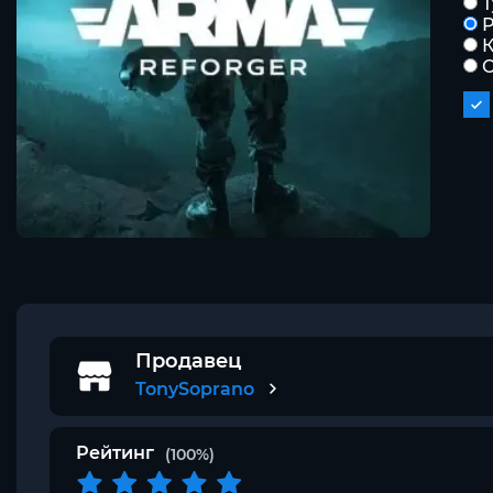
Р
К
С
Продавец
TonySoprano
Рейтинг
(100%)