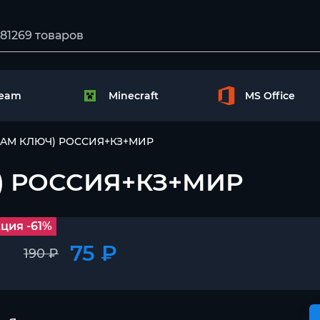
team
Minecraft
MS Office
STEAM КЛЮЧ) РОССИЯ+КЗ+МИР
Ч) РОССИЯ+КЗ+МИР
ция -61%
75 ₽
190 ₽