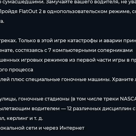
о сумасшедшими. Замучайте вашего водителя, не ув
Пройдя FlatOut 2 в однопользовательском режиме, с
а.
реках. Только в этой игре катастрофы и аварии прин
ионате, состязаясь с 7 компьютерными соперниками
шенных игровых режимов из первой части игры в 
ого процесса
илей плюс специальные гоночные машины. Храните 
лицы, гоночные стадионы (в том числе треки NASCAR
вылетающим водителем — 12 различных дисциплин с
, керлинг и т. д.
локальной сети и через Интернет