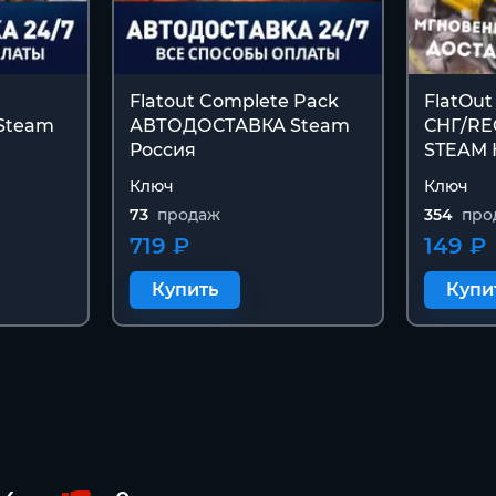
Flatout Complete Pack
FlatOut
Steam
АВТОДОСТАВКА Steam
СНГ/RE
Россия
STEAM
Ключ
Ключ
73
продаж
354
про
719 ₽
149 ₽
Купить
Купи