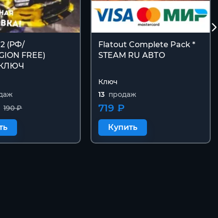
 2 (РФ/
Flatout Complete Pack *
GION FREE)
STEAM RU АВТО
 КЛЮЧ
Ключ
даж
13
продаж
719 ₽
190 ₽
ть
Купить