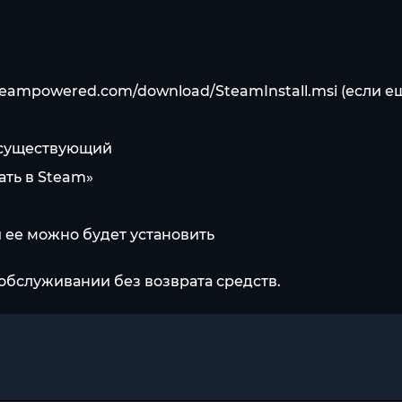
steampowered.com/download/SteamInstall.msi
(если е
е существующий
ать в Steam»
и ее можно будет установить
обслуживании без возврата средств.