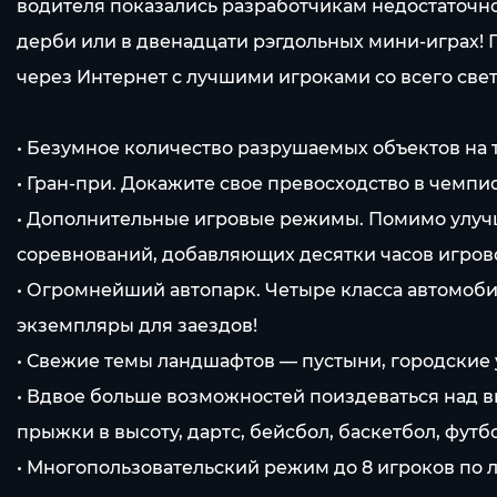
водителя показались разработчикам недостаточн
дерби или в двенадцати рэгдольных мини-играх! 
через Интернет с лучшими игроками со всего свет
• Безумное количество разрушаемых объектов на т
• Гран-при. Докажите свое превосходство в чемп
• Дополнительные игровые режимы. Помимо улуч
соревнований, добавляющих десятки часов игров
• Огромнейший автопарк. Четыре класса автомоб
экземпляры для заездов!
• Свежие темы ландшафтов — пустыни, городские у
• Вдвое больше возможностей поиздеваться над 
прыжки в высоту, дартс, бейсбол, баскетбол, футбол
• Многопользовательский режим до 8 игроков по 