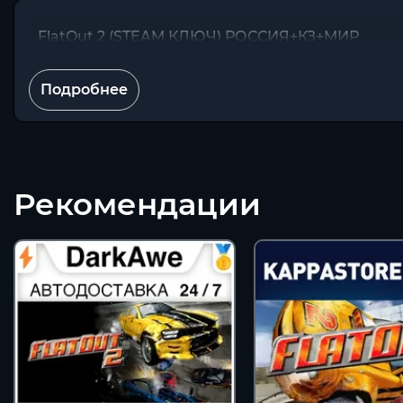
FlatOut 2 (STEAM КЛЮЧ) РОССИЯ+КЗ+МИР
Подробнее
Рекомендации