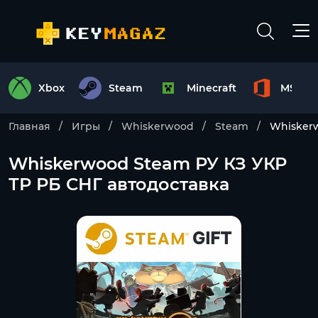
Xbox
Steam
Minecraft
MS Off
Главная
Игры
Whiskerwood
Steam
Whiskerw
Whiskerwood Steam РУ КЗ УКР
ТР РБ СНГ автодоставка