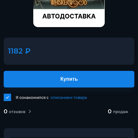
1182 ₽
Купить
Я ознакомился с
описанием товара
0
0
отзывов
продаж