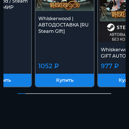
ood / Steam
У+МИР
Whiskerwood |
АВТОДОСТАВКА [RU
Steam Gift]
Whiskerwo
GIFT AUTO
1052 ₽
977 ₽
пить
Купить
Куп