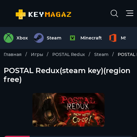
Xbox
Steam
Minecraft
MS Off
Главная
Игры
POSTAL Redux
Steam
POSTAL 
POSTAL Redux(steam key)(region
free)