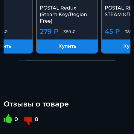
POSTAL Redux
POSTAL RE
(Steam Key/Region
STEAM КЛ
Free)
279 ₽
45 ₽
89 ₽
389 ₽
389
пить
Купить
Куп
Отзывы о товаре
0
0