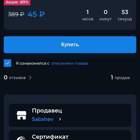
Акция -89%
1
0
53
45 ₽
389 ₽
часов
минут
секунд
Купить
Я ознакомился с
описанием товара
0
1
отзывов
продаж
Продавец
Sabshev
Сертификат