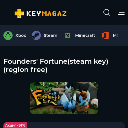
Xbox
Steam
Minecraft
MS Off
Founders' Fortune(steam key)
(region free)
Акция -91%