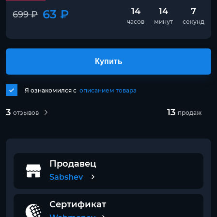
14
14
7
63 ₽
699 ₽
часов
минут
секунд
Купить
Я ознакомился с
описанием товара
3
13
отзывов
продаж
Продавец
Sabshev
Сертификат