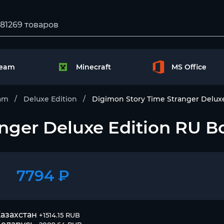
team
Minecraft
MS Office
am
Deluxe Edition
Digimon Story Time Stranger Delux
anger Deluxe Edition RU 
7794 ₽
азахстан
+1514.15 RUB