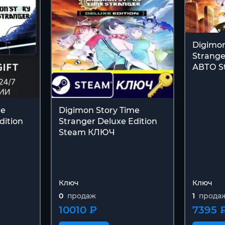
Digimon
Strange
АВТО S
me
Digimon Story Time
dition
Stranger Deluxe Edition
Steam КЛЮЧ
Ключ
Ключ
0
продаж
1
прода
10010 ₽
7395 