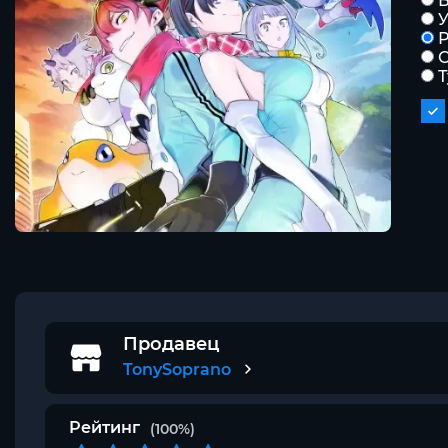
Б
Р
С
Продавец
TonySoprano
Рейтинг
(100%)