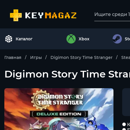
Каталог
Xbox
S
Главная
Игры
Digimon Story Time Stranger
Ste
Digimon Story Time Str
К