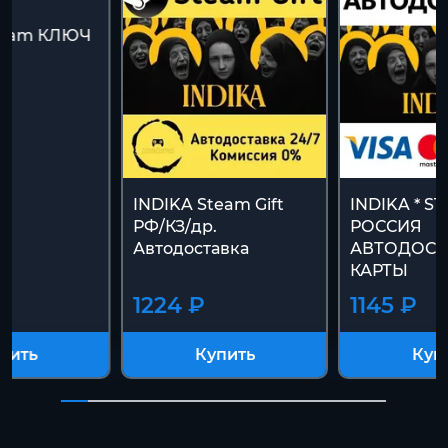
team КЛЮЧ
INDIKA Steam Gift
INDIKA * S
РФ/КЗ/др.
РОССИЯ
Автодоставка
АВТОДОСТ
КАРТЫ
1224 ₽
1145 ₽
пить
Купить
Куп