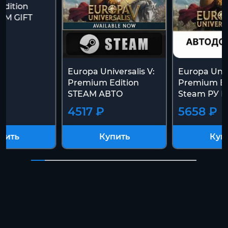
dition
AM GIFT
Europa Universalis V:
Europa Unive
Premium Edition
Premium Ed
STEAM АВТО
Steam РУ К
4517 ₽
5658 ₽
пить
Купить
Куп