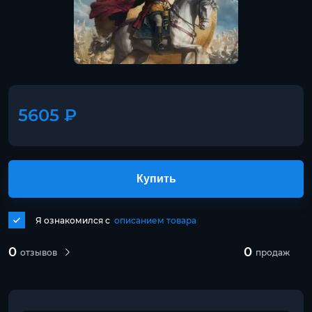
5605 ₽
Купить
Я ознакомился с
описанием товара
0
0
отзывов
продаж