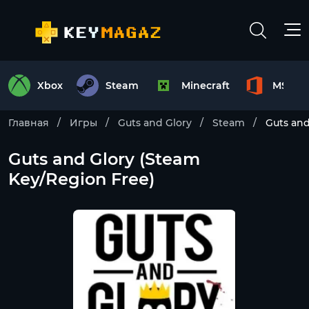
Xbox
Steam
Minecraft
MS Off
Главная
Игры
Guts and Glory
Steam
Guts and
Guts and Glory (Steam
Key/Region Free)