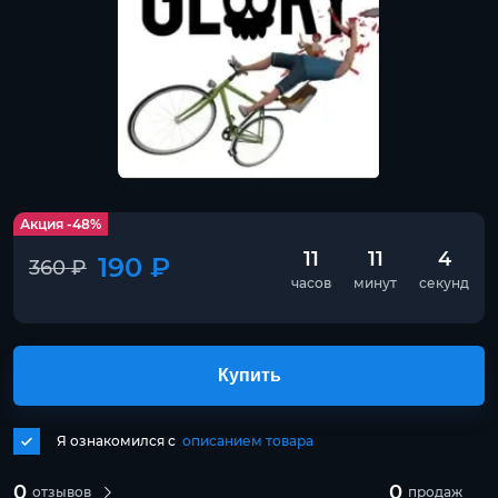
Акция -48%
11
11
4
190 ₽
360 ₽
часов
минут
секунд
Купить
Я ознакомился с
описанием товара
0
0
отзывов
продаж