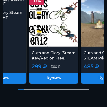
-17%
Glory Steam
+СНГ
Guts and Glory (Steam
Guts and G
Key/Region Free)
STEAM РФ+
299 ₽
485 ₽
360 ₽
пить
Купить
Куп