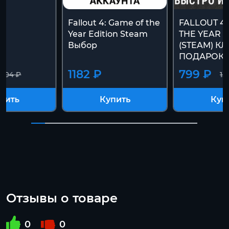
Fallout 4: Game of the
FALLOUT 4
Year Edition Steam
THE YEAR 
Выбор
(STEAM) К
ПОДАРОК
1182 ₽
799 ₽
1504 ₽
15
пить
Купить
Куп
Отзывы о товаре
0
0