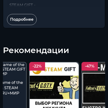
STEAM GIFT・
Подробнее
Рекомендации
-22%
-47%
 Game of the
ion STEAM
O RU+МИР