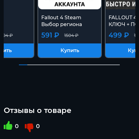
Fallout 4 Steam
FALLOUT 4 
Выбор региона
КЛЮЧ + П
591 ₽
499 ₽
1504 ₽
1504 ₽
15
пить
Купить
Куп
Отзывы о товаре
0
0