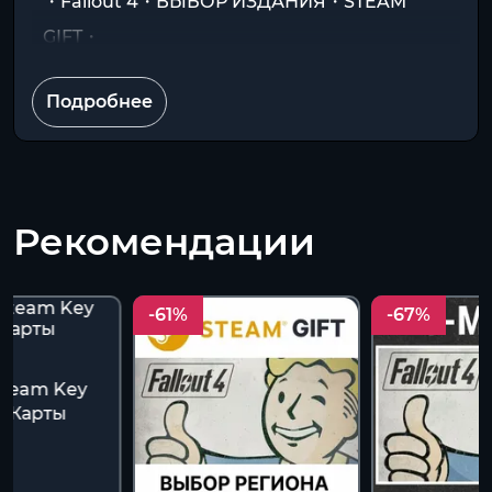
・Fallout 4・ВЫБОР ИЗДАНИЯ・STEAM
GIFT・
Подробнее
Рекомендации
-61%
-67%
 Steam Key
A Карты