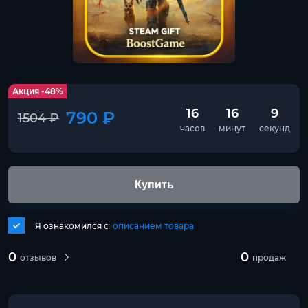
Акция -48%
16
16
9
790 ₽
1504 ₽
часов
минут
секунд
Купить
Я ознакомился с
описанием товара
0
0
отзывов
продаж