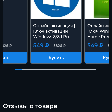
Онлайн активация |
Онлайн акт
Ключ активации
Ключ Wind
Windows 8/8.1 Pro
Home Pre
549 ₽
549 ₽
8826 ₽
8826 ₽
88
пить
Купить
Куп
Отзывы о товаре