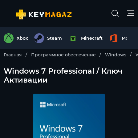
Xbox
Steam
Minecraft
MS Off
Главная
Программное обеспечение
Windows
W
Windows 7 Professional / Ключ
Активации