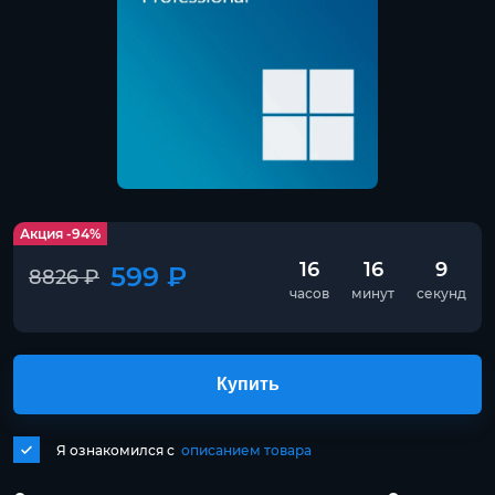
Акция -94%
16
16
9
599 ₽
8826 ₽
часов
минут
секунд
Купить
Я ознакомился с
описанием товара