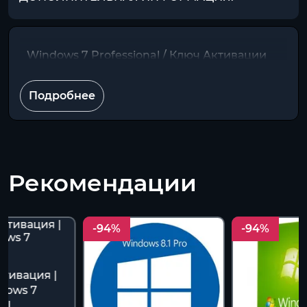
Windows 7 Professional / Ключ Активации
Подробнее
Рекомендации
-94%
-94%
тивация |
dows 7
al