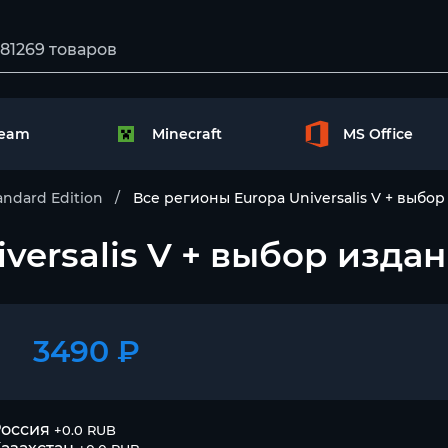
team
Minecraft
MS Office
andard Edition
Все регионы Europa Universalis V + выбо
versalis V + выбор изда
3490 ₽
оссия
+0.0 RUB