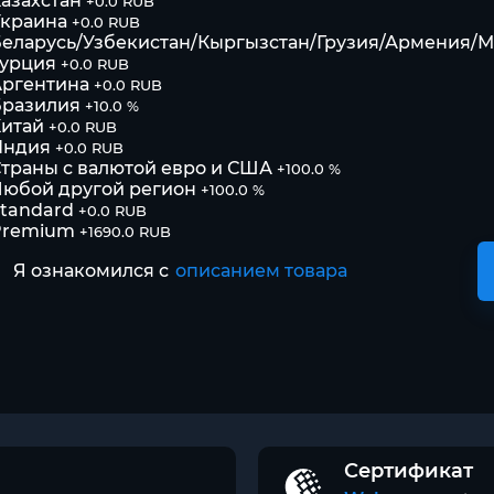
азахстан
+0.0 RUB
Украина
+0.0 RUB
еларусь/Узбекистан/Кыргызстан/Грузия/Армения/
Турция
+0.0 RUB
Аргентина
+0.0 RUB
Бразилия
+10.0 %
итай
+0.0 RUB
Индия
+0.0 RUB
траны с валютой евро и США
+100.0 %
юбой другой регион
+100.0 %
tandard
+0.0 RUB
Premium
+1690.0 RUB
Я ознакомился с
описанием товара
Сертификат