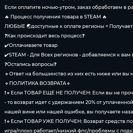
Если оплатите ночью-утром, заказ обработаем в р
🔥 Процесс получения товара в STEAM 🔥
ЛЮБЫЕ 🌏доступные к оплате регионы = Получает
❓Как происходит весь процесс❓
✔️Оплачиваете товар
✔️STEAM - Для Всех регионов - добавляемся к вам 
❓Остались вопросы❓
🔹Ответ на большинство из них есть ниже или вы м
🔹ПОЛИТИКА ВОЗВРАТА🔹
❗🔹Если ТОВАР ЕЩЕ НЕ ПОЛУЧЕН: Если вы не проч
- то возврат идет с удержанием 20% от уплаченной
нашей вине или нашей ошибке, вы получаете наз
❗🔹Если ТОВАР УЖЕ ПОЛУЧЕН: Возврат средств по
игра/плохо работает/низкий фпс/проблемы с подк