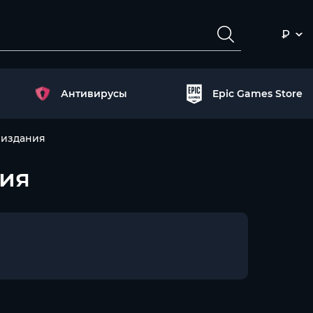
₽
Антивирусы
Epic Games Store
р издания
ния