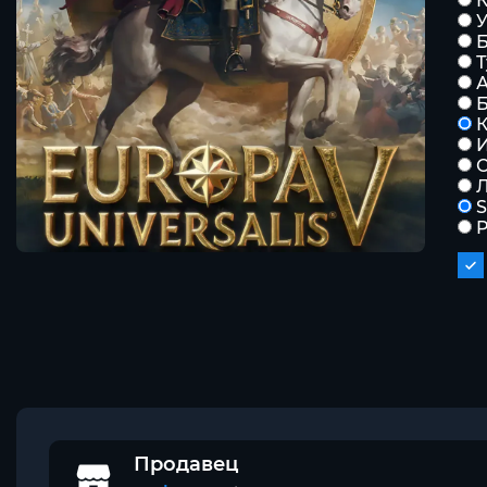
К
Б
К
С
Л
S
Продавец