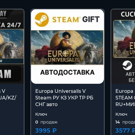
s V
Europa Universalis V
Europa 
UA/KZ/
Steam РУ КЗ УКР ТР РБ
STEAM 
СНГ авто
RU+МИ
Ключ
Ключ
0
продаж
14
прод
3995 ₽
3577 