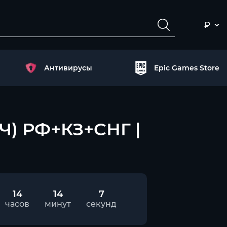
₽
Антивирусы
Epic Games Store
ЮЧ) РФ+КЗ+СНГ |
14
14
6
часов
минут
секунд