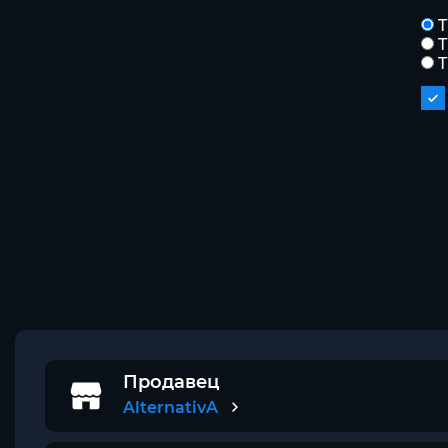
T
T
T
Продавец
AlternativA