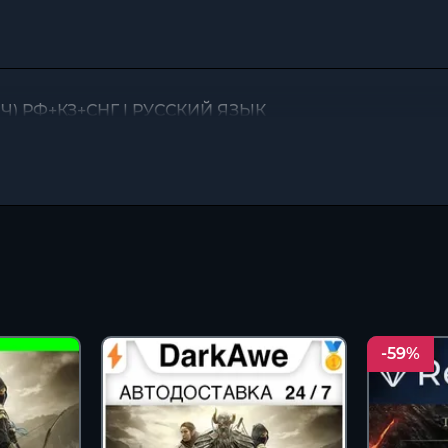
КЛЮЧ) РФ+КЗ+СНГ | РУССКИЙ ЯЗЫК
-59%