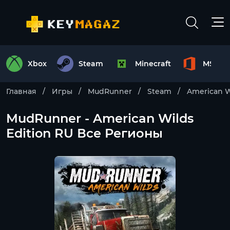
Xbox
Steam
Minecraft
MS Off
Главная
Игры
MudRunner
Steam
American W
MudRunner - American Wilds
Edition RU Все Регионы