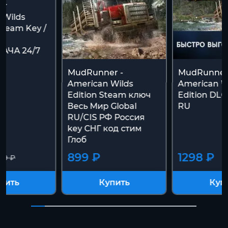
er
 Wilds
 Steam Key /
АЧА 24/7
MudRunner -
MudRunner
American Wilds
American W
Edition Steam ключ
Edition DLC
Весь Мир Global
RU
RU/CIS РФ Россия
key СНГ код стим
Глоб
899 ₽
1298 ₽
99 ₽
пить
Купить
Куп