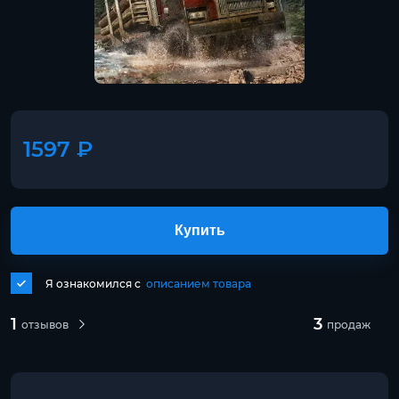
1597 ₽
Купить
Я ознакомился с
описанием товара
1
3
отзывов
продаж