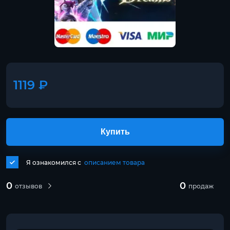
1119 ₽
Купить
Я ознакомился с
описанием товара
0
0
отзывов
продаж