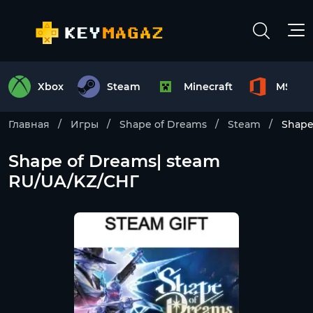
Xbox
Steam
Minecraft
MS Off
Главная
Игры
Shape of Dreams
Steam
Shape
Shape of Dreams| steam
RU/UA/KZ/CНГ