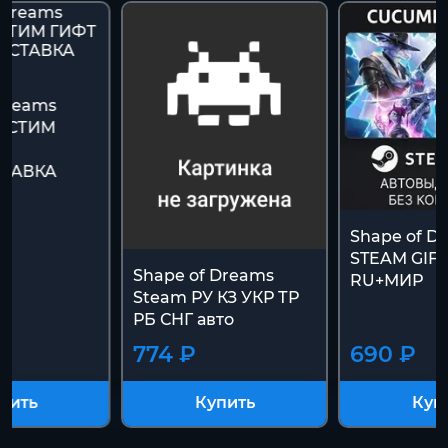
 Dreams
t СТИМ
ТАВКА
К
Shape of D
STEAM GIF
Shape of Dreams
RU+МИР
Steam РУ КЗ УКР ТР
РБ СНГ авто
774 ₽
690 ₽
пить
Купить
Куп