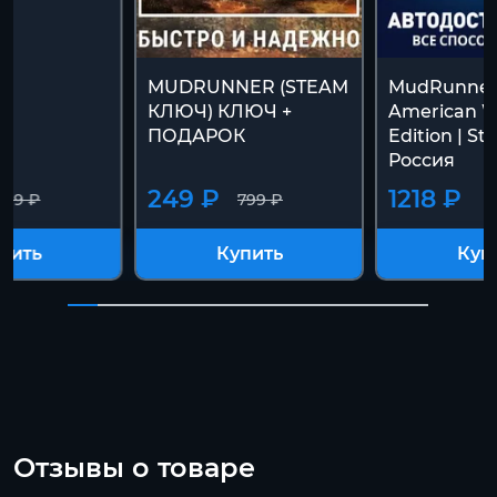
MUDRUNNER (STEAM
MudRunner
КЛЮЧ) КЛЮЧ +
American W
ПОДАРОК
Edition | S
Россия
249 ₽
1218 ₽
799 ₽
799 ₽
пить
Купить
Куп
Отзывы о товаре