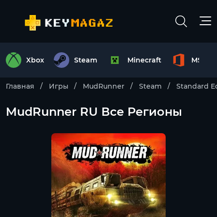
Xbox
Steam
Minecraft
MS Off
Главная
Игры
MudRunner
Steam
Standard E
MudRunner RU Все Регионы