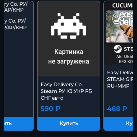
ery Co. РУ/
/ТР/АР/КНР
Easy Deliver
STEAM GIF
Easy Delivery Co.
RU+МИР
Steam РУ КЗ УКР РБ
СНГ авто
590 ₽
468 ₽
пить
Купить
Куп