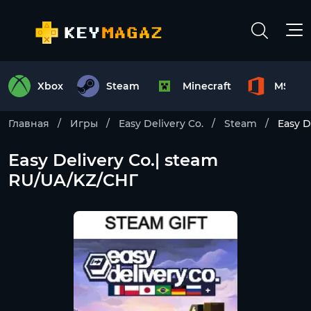
Xbox
Steam
Minecraft
MS Off
Главная
Игры
Easy Delivery Co.
Steam
Easy D
Easy Delivery Co.| steam
RU/UA/KZ/CНГ