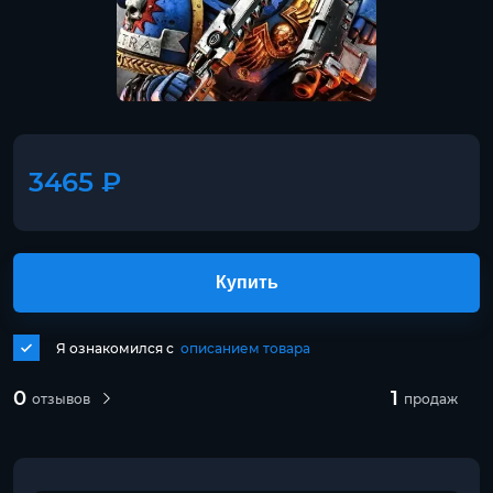
3465 ₽
Купить
Я ознакомился с
описанием товара
0
1
отзывов
продаж