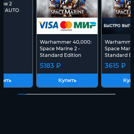
ine 2
FT AUTO
Warhammer 40,000:
Warhammer
Space Marine 2 -
Space Marin
Standard Edition
Standard Ed
5183 ₽
3615 ₽
пить
Купить
Куп