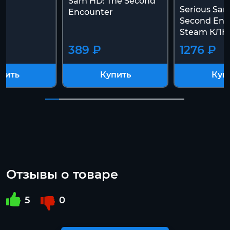
Sam HD: The Second
Serious Sam
Encounter
Second Enc
Steam КЛЮ
389 ₽
1276 ₽
пить
Купить
Куп
Отзывы о товаре
5
0