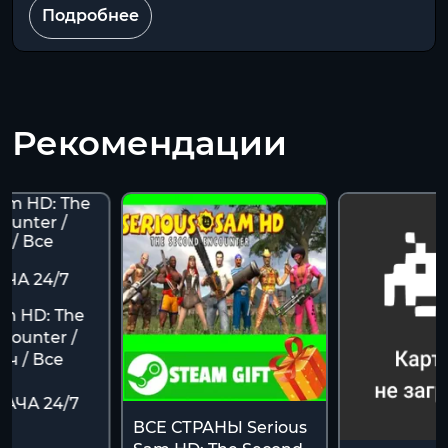
Подробнее
Рекомендации
am HD: The
counter /
ч / Все
АЧА 24/7
ВСЕ СТРАНЫ Serious