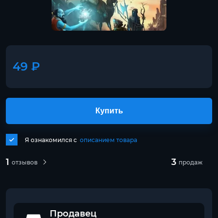
49 ₽
Купить
Я ознакомился с
описанием товара
1
3
отзывов
продаж
Продавец