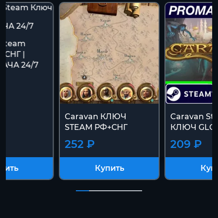
 Steam
+СНГ |
АЧА 24/7
Caravan КЛЮЧ
Caravan St
STEAM РФ+СНГ
КЛЮЧ GLO
252 ₽
209 ₽
пить
Купить
Куп