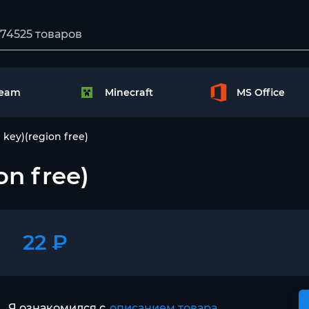
team
Minecraft
MS Office
key)(region free)
on free)
22 ₽
Я ознакомился с
описанием товара