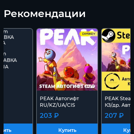
Рекомендации
am
ТАВКА
/UA
PEAK Автогифт
PEAK Steam
RU/KZ/UA/CIS
КЗ/др. Авт
203 ₽
207 ₽
пить
Купить
Куп