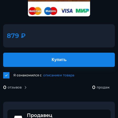
879 ₽
Купить
Я ознакомился с
описанием товара
0
0
отзывов
продаж
Продавец