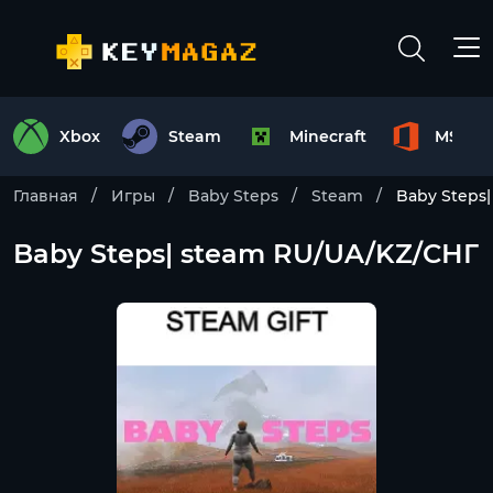
Xbox
Steam
Minecraft
MS Off
Главная
Игры
Baby Steps
Steam
Baby Steps
Baby Steps| steam RU/UA/KZ/CНГ