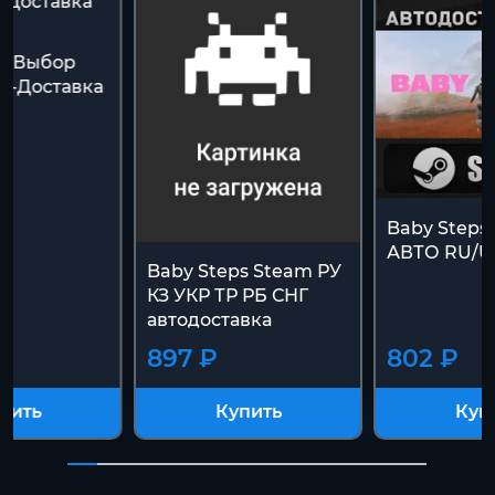
ps Выбор
о-Доставка
Baby Steps
АВТО RU/U
Baby Steps Steam РУ
КЗ УКР ТР РБ СНГ
автодоставка
897 ₽
802 ₽
пить
Купить
Куп