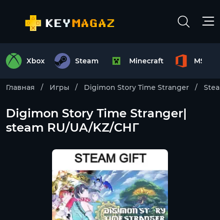
Xbox
Steam
Minecraft
MS Off
Главная
Игры
Digimon Story Time Stranger
Ste
Digimon Story Time Stranger|
steam RU/UA/KZ/CНГ