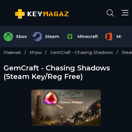
Xbox
Steam
Minecraft
MS Off
Главная
Игры
GemCraft - Chasing Shadows
Ste
GemCraft - Chasing Shadows
(Steam Key/Reg Free)