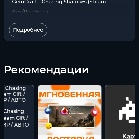
GemCraft - Chasing Shadows (Steam
Key/Reg Free)
Подробнее
Рекомендации
- Chasing
team Gift /
МИР / АВТО