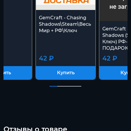
GemCraft - Chasing
Shadows\Steam\Весь
GemCraft -
Мир + РФ\Ключ
Shadows (S
Ключ) РФ-С
ПОДАРОК
42 ₽
42 ₽
пить
Купить
Куп
Отзывы о товаре