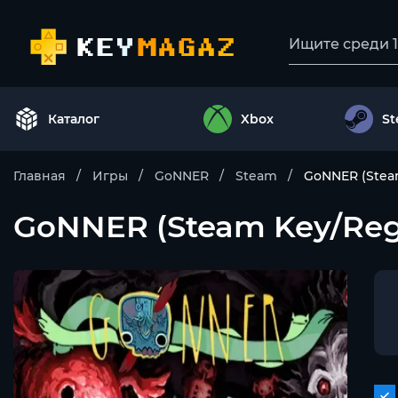
Каталог
Xbox
S
Главная
Игры
GoNNER
Steam
GoNNER (Stea
GoNNER (Steam Key/Reg