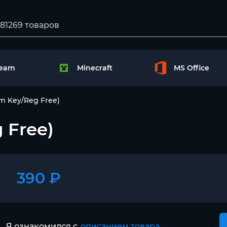
team
Minecraft
MS Office
m Key/Reg Free)
 Free)
390 ₽
Я ознакомился с
описанием товара