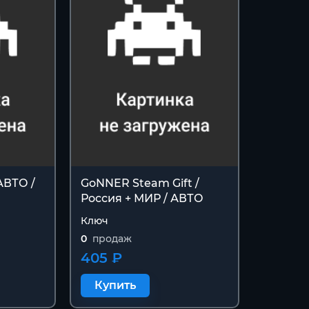
АВТО /
GoNNER Steam Gift /
Россия + МИР / АВТО
Ключ
0
продаж
405 ₽
Купить