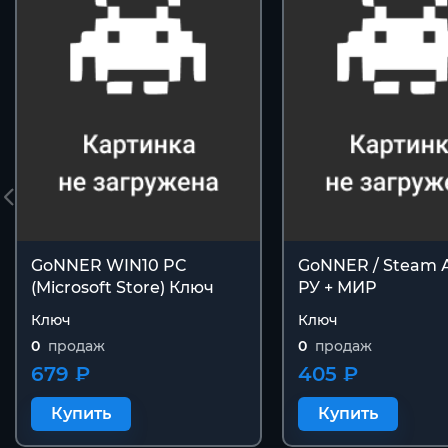
GoNNER WIN10 PC
GoNNER / Steam 
(Microsoft Store) Ключ
РУ + МИР
Ключ
Ключ
0
продаж
0
продаж
679 ₽
405 ₽
Купить
Купить