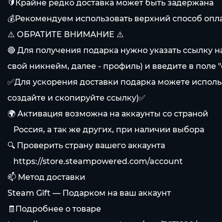
🔰Крайне редко доставка может быть задержана
💰Рекомендуем использовать верхний способ оплат
⚠️ ОБРАТИТЕ ВНИМАНИЕ ⚠️
🔴 Для получения подарка нужно указать ссылку н
свой никнейм, далее - профиль) и введите в поле 
✅Для ускорения доставки подарка можете использо
создайте и скопируйте ссылку)✅
🌍 Активация возможна на аккаунты со страной
⠀Россия, а так же других, при наличии выбора
🔍 Проверить страну вашего аккаунта
⠀
https://store.steampowered.com/account
📫 Метод доставки
Steam Gift — Подарком на ваш аккаунт
🧾Подробнее о товаре