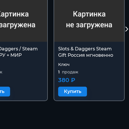
 Daggers / Steam
Slots & Daggers Steam
 РУ + МИР
Gift Россия мгновенно
Ключ
ж
1
продаж
380 ₽
ть
Купить