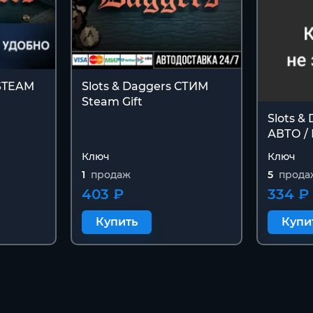
 STEAM
Slots & Daggers СТИМ
Steam Gift
Slots &
АВТО /
Ключ
Ключ
1
продаж
5
прода
403 ₽
334 ₽
Купить
Купи