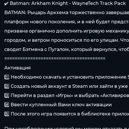
✔️ Batman: Arkham Knight - WayneTech Track Pack
BATMAN: Рыцарь Аркхема торжественно завершает 
платформ нового поколения, и в ней будет предс
призвана органично дополнить игровую механику 
городом, и ветром проноситься по его улицам. Чт
сводит Бэтмена с Пугалом, который вернулся, что
=======================================
Активация
1️⃣ Необходимо скачать и установить приложение
2️⃣ Создать новый аккаунт в Steam или зайти в у
3️⃣ Перейти в раздел «Игры» и выбрать «Активиров
4️⃣ Ввести купленный Вами ключ активации
5️⃣ После этого игра появится в библиотеке прил
При несоблюдении условий мы можем отказать в 