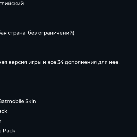
нглийский
ая страна, без ограничений)
ая версия игры и все 34 дополнения для нее!
Batmobile Skin
ack
n
e Pack