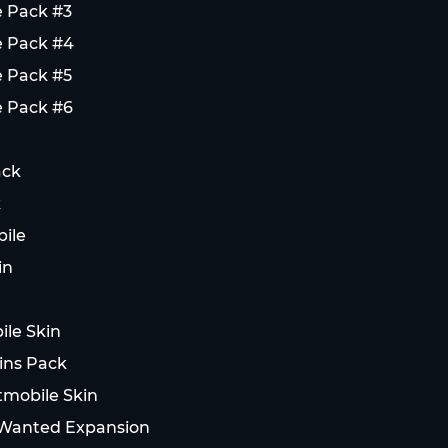
e Pack #3
e Pack #4
e Pack #5
e Pack #6
ack
k
ile
in
le Skin
ins Pack
mobile Skin
 Wanted Expansion