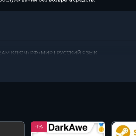
TEAM КЛЮЧ) РФ+МИР | РУССКИЙ ЯЗЫК
-1%