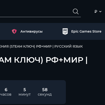
₽
Антивирусы
Epic Games Store
НЕНИЯ (STEAM КЛЮЧ) РФ+МИР | РУССКИЙ ЯЗЫК
EAM КЛЮЧ) РФ+МИР |
6
5
57
часов
минут
секунд