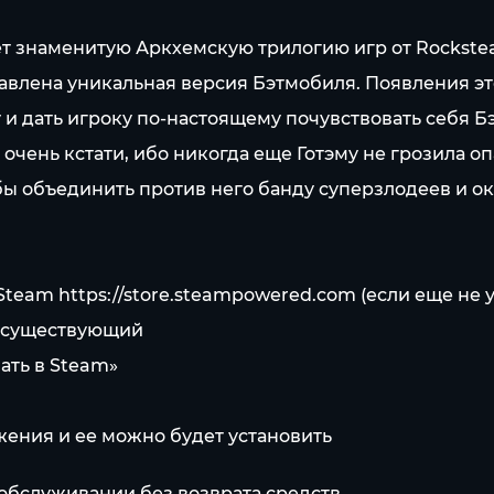
знаменитую Аркхемскую трилогию игр от Rockstead
тавлена уникальная версия Бэтмобиля. Появления э
и дать игроку по-настоящему почувствовать себя Б
о очень кстати, ибо никогда еще Готэму не грозила 
бы объединить против него банду суперзлодеев и ок
 Steam
https://store.steampowered.com
(если еще не 
же существующий
ать в Steam»
ожения и ее можно будет установить
обслуживании без возврата средств.