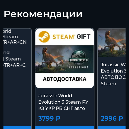
Рекомендации
orld
3 | Steam
Jurassic Wo
Z+TR+AR+C
Evolution 3 
АВТОДОСТ
Steam
Jurassic World
Evolution 3 Steam РУ
КЗ УКР РБ СНГ авто
₽
3799 ₽
2996 ₽