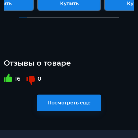
пить
Купить
Куп
Отзывы о товаре
16
0
Посмотреть ещё