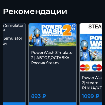
Рекомендации
h Simulator
Ключ
PowerWash Simulator
2 | АВТОДОСТАВКА
Россия Steam
PowerWash 
2| steam
RU/UA/KZ/
893 ₽
1099 ₽