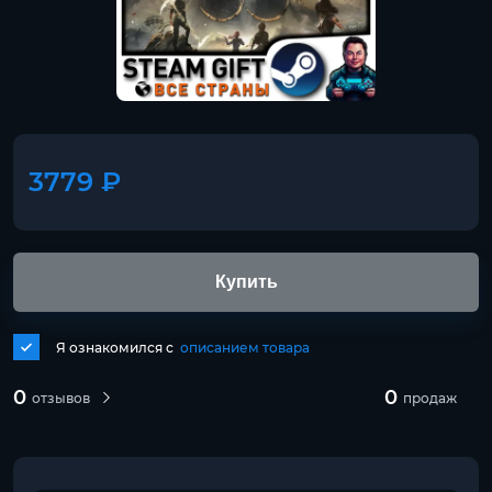
3779 ₽
Купить
Я ознакомился с
описанием товара
0
0
отзывов
продаж