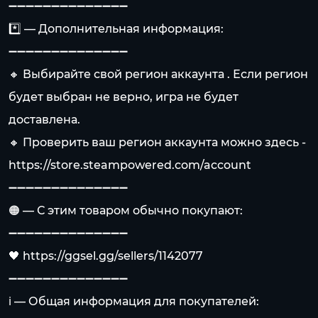
➖➖➖➖➖➖➖➖➖➖➖➖➖➖
*️⃣ — Дополнительная информация:
➖➖➖➖➖➖➖➖➖➖➖➖➖➖
🔸 Выбирайте свой регион аккаунта . Если регион
будет выбран не верно, игра не будет
доставлена.
🔸 Проверить ваш регион аккаунта можно здесь -
https://store.steampowered.com/account
➖➖➖➖➖➖➖➖➖➖➖➖➖➖
🟠 — С этим товаром обычно покупают:
➖➖➖➖➖➖➖➖➖➖➖➖➖➖
🖤
https://ggsel.gg/sellers/1142077
➖➖➖➖➖➖➖➖➖➖➖➖➖➖
ℹ️ — Общая информация для покупателей: