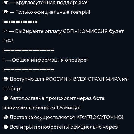
🖤 — Круглосуточная поддержка!
🧡 — Только официальные товары!
🟰🟰🟰🟰🟰🟰🟰🟰🟰🟰🟰🟰🟰🟰
✅ — Выбирайте оплату СБП - КОМИССИЯ будет
0% !
➖➖➖➖➖➖➖➖➖➖➖➖➖➖
ℹ️ — Общая информация о товаре:
➖➖➖➖➖➖➖➖➖➖➖➖➖➖
🟠 Доступно для РОССИИ и ВСЕХ СТРАН МИРА на
выбор.
⚫️ Автодоставка происходит через бота,
занимает в среднем 1-5 минут.
🟠 Доставка осуществляется КРУГЛОСУТОЧНО!
⚫️ Все игры приобретены официально через