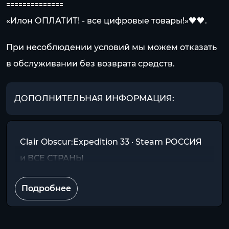
🟰🟰🟰🟰🟰🟰🟰🟰🟰🟰🟰🟰🟰🟰
«Илон ОПЛАТИТ! - все цифровые товары!»🧡🖤.
При несоблюдении условий мы можем отказать
в обслуживании без возврата средств.
ДОПОЛНИТЕЛЬНАЯ ИНФОРМАЦИЯ:
Clair Obscur:Expedition 33 · Steam РОССИЯ
и ВСЕ СТРАНЫ
Подробнее