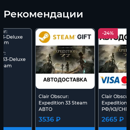
Рекомендации
-24%
ur:
n 33-Deluxe
Steam
Clair Obscur:
Clair Obscur
Expedition 33 Steam
Expedition 
АВТО
РФ/КЗ/СНГ
3536 ₽
2665 ₽