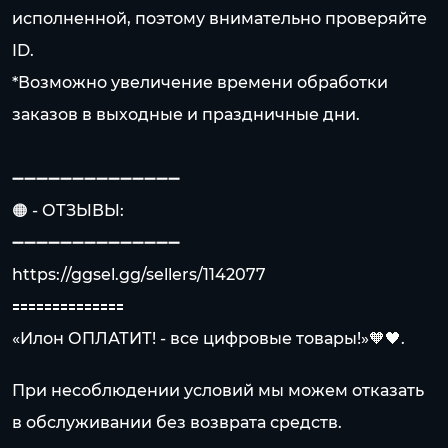
исполненной, поэтому внимательно проверяйте
ID.
*Возможно увеличение времени обработки
заказов в выходные и праздничные дни.
➖➖➖➖➖➖➖➖➖➖➖➖➖➖
🟠 - ОТЗЫВЫ:
➖➖➖➖➖➖➖➖➖➖➖➖➖➖
https://ggsel.gg/sellers/1142077
🟰🟰🟰🟰🟰🟰🟰🟰🟰🟰🟰🟰🟰🟰
«Илон ОПЛАТИТ! - все цифровые товары!»🧡🖤.
При несоблюдении условий мы можем отказать
в обслуживании без возврата средств.