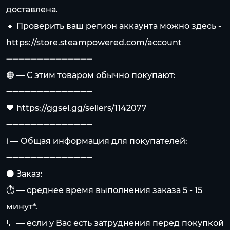
доставлена.
🔸 Проверить ваш регион аккаунта можно здесь -
https://store.steampowered.com/account
➖➖➖➖➖➖➖➖➖➖➖➖➖➖
🟠 — С этим товаром обычно покупают:
➖➖➖➖➖➖➖➖➖➖➖➖➖➖
🖤
https://ggsel.gg/sellers/1142077
➖➖➖➖➖➖➖➖➖➖➖➖➖➖
ℹ️ — Общая информация для покупателей:
➖➖➖➖➖➖➖➖➖➖➖➖➖➖
⚫️ Заказ:
⏱️ — среднее время выполнения заказа 5 - 15
минут*.
💬 — если у Вас есть затруднения перед покупкой