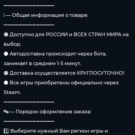
➖➖➖➖➖➖➖➖➖➖➖➖➖➖
ℹ️ — Общая информация о товаре:
➖➖➖➖➖➖➖➖➖➖➖➖➖➖
🟠 Доступно для РОССИИ и ВСЕХ СТРАН МИРА на
выбор.
⚫️ Автодоставка происходит через бота,
занимает в среднем 1-5 минут.
🟠 Доставка осуществляется КРУГЛОСУТОЧНО!
⚫️ Все игры приобретены официально через
Steam.
➖➖➖➖➖➖➖➖➖➖➖➖➖➖
🔤 — Порядок оформление заказа:
➖➖➖➖➖➖➖➖➖➖➖➖➖➖
1️⃣ Выберите нужный Вам регион игры и