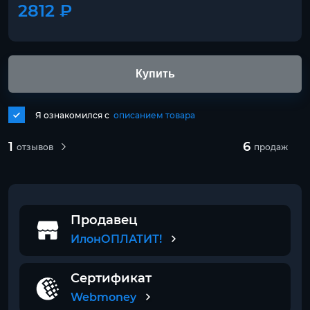
2812 ₽
Купить
Я ознакомился с
описанием товара
1
6
отзывов
продаж
Продавец
ИлонОПЛАТИТ!
Сертификат
Webmoney