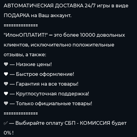
АВТОМАТИЧЕСКАЯ ДОСТАВКА 24/7 игры в виде
ПОДАРКА на Ваш аккаунт.
🟰🟰🟰🟰🟰🟰🟰🟰🟰🟰🟰🟰🟰🟰
"ИлонОПЛАТИТ!" ➖ это более 10000 довольных
клиентов, исключительно положительные
отзывы, а также:
🧡 — Низкие цены!
🖤 — Быстрое оформление!
🧡 — Гарантия на все товары!
🖤 — Круглосуточная поддержка!
🧡 — Только официальные товары!
🟰🟰🟰🟰🟰🟰🟰🟰🟰🟰🟰🟰🟰🟰
✅ — Выбирайте оплату СБП - КОМИССИЯ будет
0% !