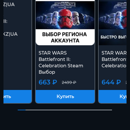
RS
 II:
on
|KZ|UA
STAR WARS
STAR WARS
Battlefront II:
Battlefront I
Celebration Steam
Celebration
Выбор
663 ₽
644 ₽
2499 ₽
2
пить
Купить
Куп