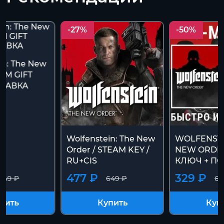
-27%
-50%
in: The New
AM GIFT
ТАВКА
Wolfenstein: The New
WOLFENSTE
Order / STEAM KEY /
NEW ORDER
RU+CIS
КЛЮЧ + П
477 ₽
329 ₽
649 ₽
649 ₽
64
пить
Купить
Куп