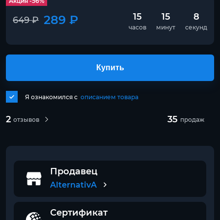
Акция -56%
15
15
8
289 ₽
649 ₽
часов
минут
секунд
Купить
Я ознакомился с
описанием товара
2
35
отзывов
продаж
Продавец
AlternativA
Сертификат