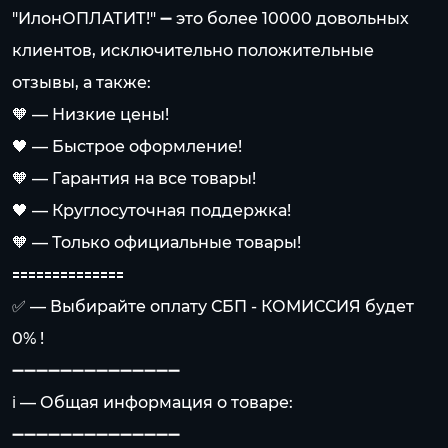
"ИлонОПЛАТИТ!" ➖ это более 10000 довольных
клиентов, исключительно положительные
отзывы, а также:
🧡 — Низкие цены!
🖤 — Быстрое оформление!
🧡 — Гарантия на все товары!
🖤 — Круглосуточная поддержка!
🧡 — Только официальные товары!
🟰🟰🟰🟰🟰🟰🟰🟰🟰🟰🟰🟰🟰🟰
✅ — Выбирайте оплату СБП - КОМИССИЯ будет
0% !
➖➖➖➖➖➖➖➖➖➖➖➖➖➖
ℹ️ — Общая информация о товаре:
➖➖➖➖➖➖➖➖➖➖➖➖➖➖