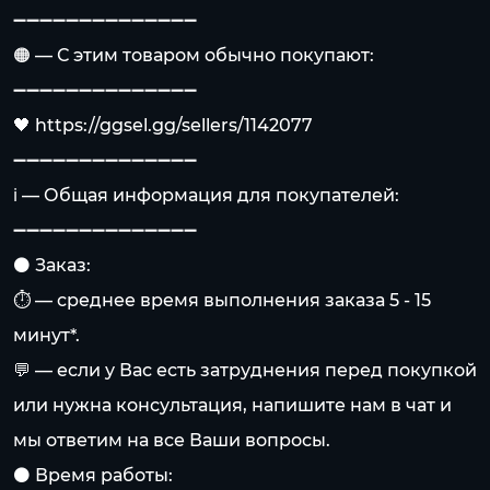
➖➖➖➖➖➖➖➖➖➖➖➖➖➖
🟠 — С этим товаром обычно покупают:
➖➖➖➖➖➖➖➖➖➖➖➖➖➖
🖤
https://ggsel.gg/sellers/1142077
➖➖➖➖➖➖➖➖➖➖➖➖➖➖
ℹ️ — Общая информация для покупателей:
➖➖➖➖➖➖➖➖➖➖➖➖➖➖
⚫️ Заказ:
⏱️ — среднее время выполнения заказа 5 - 15
минут*.
💬 — если у Вас есть затруднения перед покупкой
или нужна консультация, напишите нам в чат и
мы ответим на все Ваши вопросы.
⚫️ Время работы: