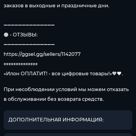
заказов в выходные и праздничные дни.
➖➖➖➖➖➖➖➖➖➖➖➖➖➖
🟠 - ОТЗЫВЫ:
➖➖➖➖➖➖➖➖➖➖➖➖➖➖
https://ggsel.gg/sellers/1142077
🟰🟰🟰🟰🟰🟰🟰🟰🟰🟰🟰🟰🟰🟰
«Илон ОПЛАТИТ! - все цифровые товары!»🧡🖤.
При несоблюдении условий мы можем отказать
в обслуживании без возврата средств.
ДОПОЛНИТЕЛЬНАЯ ИНФОРМАЦИЯ: