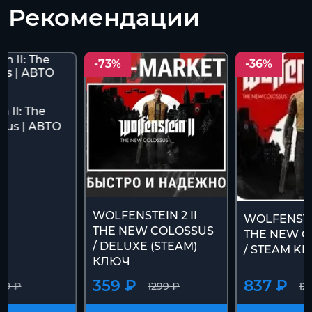
Рекомендации
-73%
-36%
n II: The
sus | АВТО
ft
WOLFENSTEIN 2 II
WOLFENSTEI
THE NEW COLOSSUS
THE NEW C
/ DELUXE (STEAM)
/ STEAM KE
КЛЮЧ
359 ₽
837 ₽
99 ₽
1299 ₽
12