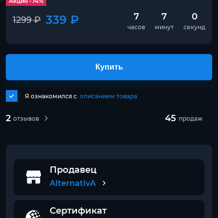
Акция -74%
7
7
0
339 ₽
1299 ₽
часов
минут
секунд
Купить
Я ознакомился с
описанием товара
2
45
отзывов
продаж
Продавец
AlternativA
Сертификат