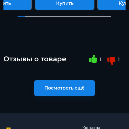
пить
Купить
Куп
Отзывы о товаре
1
1
Посмотреть ещё
Контакты