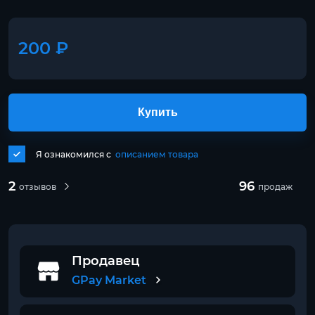
200 ₽
Купить
Я ознакомился с
описанием товара
2
96
отзывов
продаж
Продавец
GPay Market