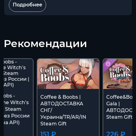
Подробнее
Рекомендации
oobs -
Coffee & Boobs |
Coffee&Boo
 the Witch’s
АВТОДОСТАВКА
Gala |
люч Steam
СНГ/
АВТОДОСТ
 без России
Украина/TR/AR/IN
Steam Gift
ача API)
Steam Gift
151 ₽
226 ₽