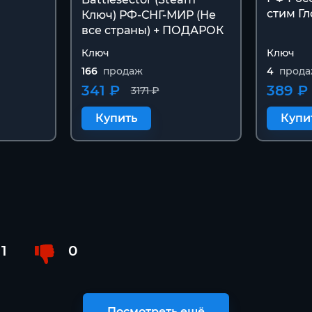
стим Г
Ключ) РФ-СНГ-МИР (Не
все страны) + ПОДАРОК
Ключ
Ключ
166
продаж
4
прод
341 ₽
389 ₽
3171 ₽
Купить
Купи
1
0
Посмотреть ещё