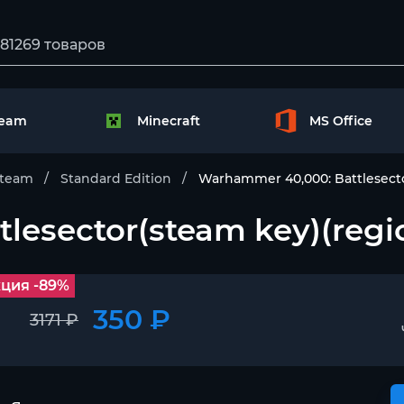
team
Minecraft
MS Office
team
Standard Edition
Warhammer 40,000: Battlesecto
esector(steam key)(regio
ция -89%
350 ₽
3171 ₽