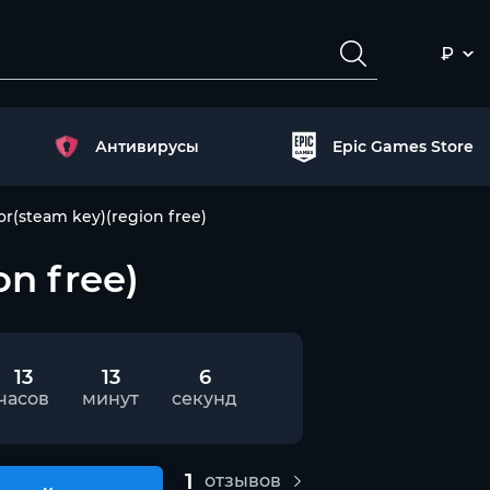
₽
Антивирусы
Epic Games Store
r(steam key)(region free)
n free)
13
13
5
часов
минут
секунд
1
отзывов