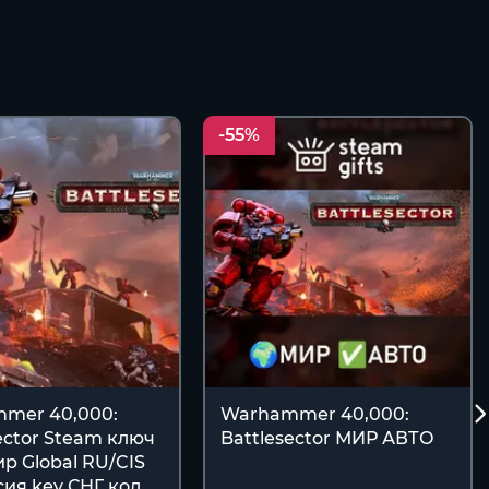
-55%
mer 40,000:
Warhammer 40,000:
ector Steam ключ
Battlesector МИР АВТО
р Global RU/CIS
сия key СНГ код