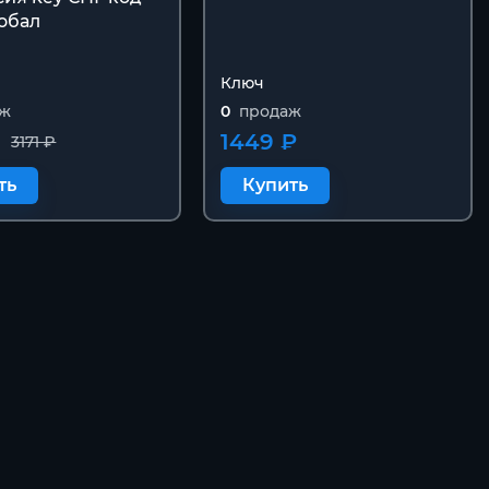
лобал
Ключ
аж
0
продаж
1449 ₽
3171 ₽
ть
Купить