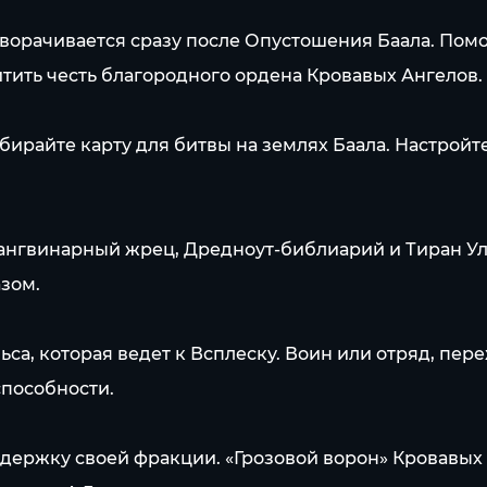
ворачивается сразу после Опустошения Баала. Помо
итить честь благородного ордена Кровавых Ангелов.
ирайте карту для битвы на землях Баала. Настройт
ангвинарный жрец, Дредноут-библиарий и Тиран Уль
зом.
ьса, которая ведет к Всплеску. Воин или отряд, п
способности.
держку своей фракции. «Грозовой ворон» Кровавых 