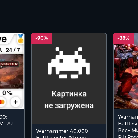
-90%
-88%
00:
Warham
AM•RU
Battles
Весь Ми
Warhammer 40,000
РФ Рос
Battlesector (Steam