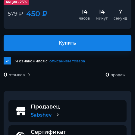
Акция -23%
14
14
7
450 ₽
579 ₽
часов
минут
секунд
Купить
Я ознакомился с
описанием товара
0
0
отзывов
продаж
Продавец
Sabshev
Сертификат