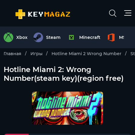
Xbox
Steam
Minecraft
MS Off
Главная
Игры
Hotline Miami 2 Wrong Number
S
Hotline Miami 2: Wrong
Number(steam key)(region free)