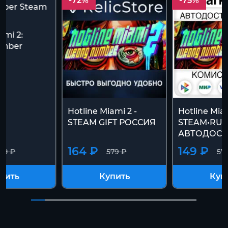
-72%
-75%
ami 2:
umber
t
Hotline Miami 2 -
Hotline Mia
STEAM GIFT РОССИЯ
STEAM•RU
АВТОДОСТ
164 ₽
149 ₽
79 ₽
579 ₽
57
пить
Купить
Куп