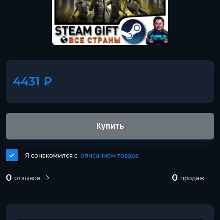
4431 ₽
Купить
Я ознакомился с
описанием товара
0
0
отзывов
продаж