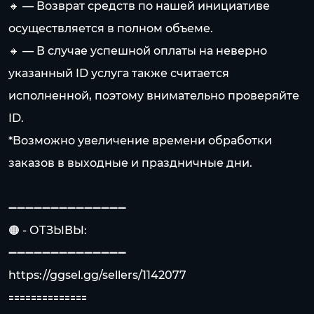
🔸 — Возврат средств по нашей инициативе
осуществляется в полном объеме.
🔸 — В случае успешной оплаты на неверно
указанный ID услуга также считается
исполненной, поэтому внимательно проверяйте
ID.
*Возможно увеличение времени обработки
заказов в выходные и праздничные дни.
➖➖➖➖➖➖➖➖➖➖➖➖➖➖
🟠 - ОТЗЫВЫ:
➖➖➖➖➖➖➖➖➖➖➖➖➖➖
https://ggsel.gg/sellers/1142077
🟰🟰🟰🟰🟰🟰🟰🟰🟰🟰🟰🟰🟰🟰