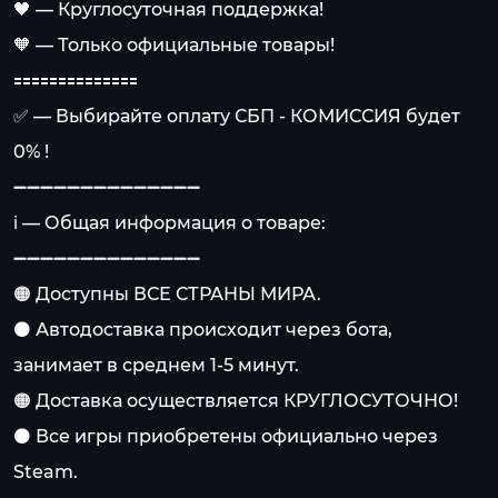
🖤 — Круглосуточная поддержка!
🧡 — Только официальные товары!
🟰🟰🟰🟰🟰🟰🟰🟰🟰🟰🟰🟰🟰🟰
✅ — Выбирайте оплату СБП - КОМИССИЯ будет
0% !
➖➖➖➖➖➖➖➖➖➖➖➖➖➖
ℹ️ — Общая информация о товаре:
➖➖➖➖➖➖➖➖➖➖➖➖➖➖
🟠 Доступны ВСЕ СТРАНЫ МИРА.
⚫️ Автодоставка происходит через бота,
занимает в среднем 1-5 минут.
🟠 Доставка осуществляется КРУГЛОСУТОЧНО!
⚫️ Все игры приобретены официально через
Steam.