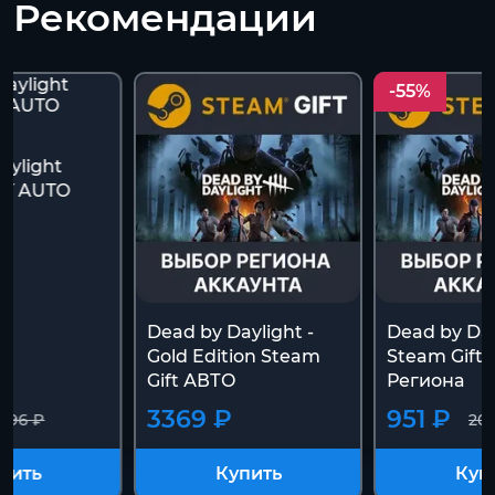
Рекомендации
-55%
aylight
FT AUTO
Dead by Daylight -
Dead by Day
Gold Edition Steam
Steam Gift
Gift АВТО
Региона
3369 ₽
951 ₽
096 ₽
20
пить
Купить
Куп