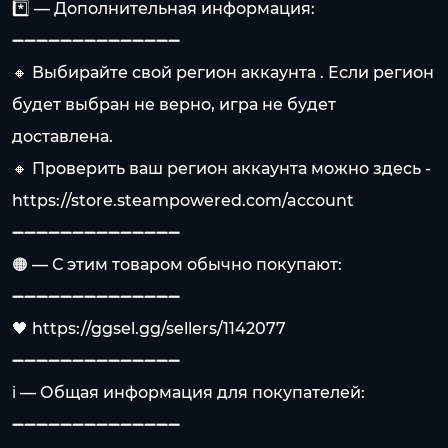
*️⃣ — Дополнительная информация:
➖➖➖➖➖➖➖➖➖➖➖➖➖➖
🔸 Выбирайте свой регион аккаунта . Если регион
будет выбран не верно, игра не будет
доставлена.
🔸 Проверить ваш регион аккаунта можно здесь -
https://store.steampowered.com/account
➖➖➖➖➖➖➖➖➖➖➖➖➖➖
🟠 — С этим товаром обычно покупают:
➖➖➖➖➖➖➖➖➖➖➖➖➖➖
🖤
https://ggsel.gg/sellers/1142077
➖➖➖➖➖➖➖➖➖➖➖➖➖➖
ℹ️ — Общая информация для покупателей:
➖➖➖➖➖➖➖➖➖➖➖➖➖➖