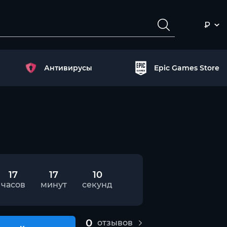
₽
Антивирусы
Epic Games Store
17
17
9
часов
минут
секунд
0
отзывов