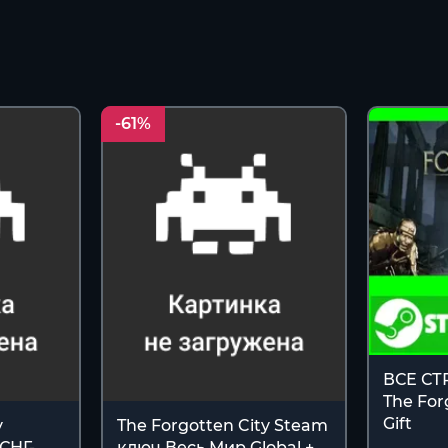
-61%
ВСЕ С
The For
Gift
y
The Forgotten City Steam
СНГ-
ключ Весь Мир Global +