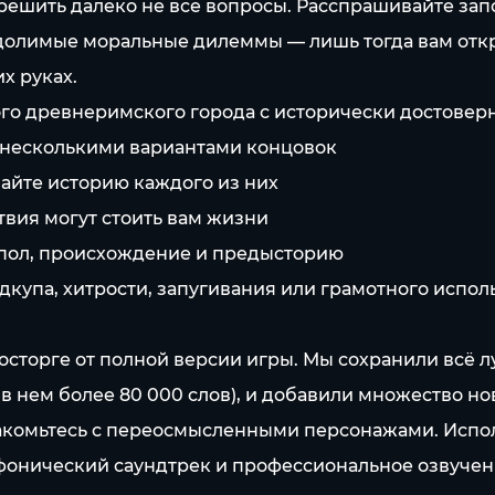
 решить далеко не все вопросы. Расспрашивайте з
долимые моральные дилеммы — лишь тогда вам отк
х руках.
го древнеримского города с исторически достовер
несколькими вариантами концовок
айте историю каждого из них
вия могут стоить вам жизни
у пол, происхождение и предысторию
одкупа, хитрости, запугивания или грамотного испо
осторге от полной версии игры. Мы сохранили всё
 в нем более 80 000 слов), и добавили множество н
накомьтесь с переосмысленными персонажами. Испо
онический саундтрек и профессиональное озвучение