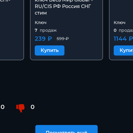
RU/CIS РФ Россия СНГ
стим
Ключ
Ключ
7
продаж
0
прода
239 ₽
1144 
599 ₽
Купить
Купи
0
0
Посмотреть ещё