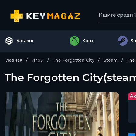
Каталог
Xbox
S
Главная
Игры
The Forgotten City
Steam
The 
The Forgotten City(steam
Ак