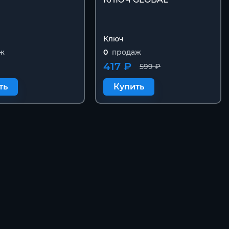
Ключ
ж
0
продаж
₽
417 ₽
599 ₽
ть
Купить