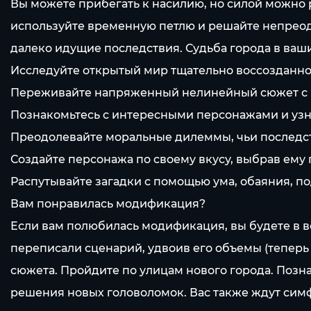
Вы можете прибегать к насилию, но силой можно
используйте временную петлю и решайте непрео
далеко идущие последствия. Судьба города в ваши
Исследуйте открытый мир тщательно воссозданно
Переживайте напряженный нелинейный сюжет с 
Познакомьтесь с интересными персонажами и узн
Преодолевайте моральные дилеммы, чьи последст
Создайте персонажа по своему вкусу, выбрав ем
Распутывайте загадки с помощью ума, обаяния, п
Вам понравилась модификация?
Если вам полюбилась модификация, вы будете в в
переписали сценарий, удвоив его объемы (теперь
сюжета. Пройдите по улицам нового города. Поз
решения новых головоломок. Вас также ждут симф