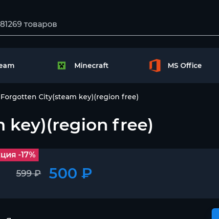
team
Minecraft
MS Office
Forgotten City(steam key)(region free)
 key)(region free)
ция -17%
500 ₽
599 ₽