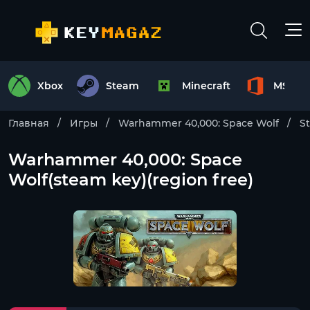
Xbox
Steam
Minecraft
MS Off
Главная
Игры
Warhammer 40,000: Space Wolf
S
Warhammer 40,000: Space
Wolf(steam key)(region free)