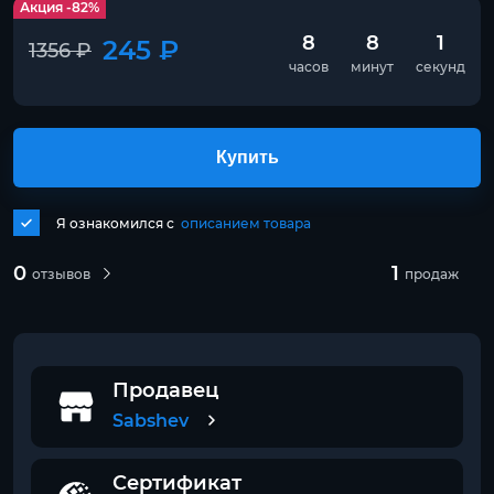
Акция -82%
8
8
1
245 ₽
1356 ₽
часов
минут
секунд
Купить
Я ознакомился с
описанием товара
0
1
отзывов
продаж
Продавец
Sabshev
Сертификат