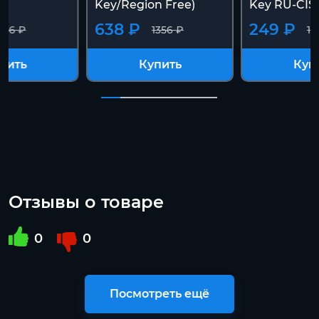
Key/Region Free)
Key RU-CIS
638 ₽
249 ₽
356 ₽
1356 ₽
13
пить
Купить
Куп
Отзывы о товаре
0
0
Посмотреть ещё