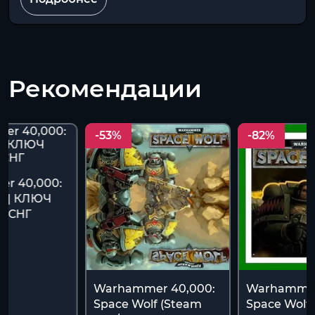
Рекомендации
-53%
-82%
r 40,000:
f | КЛЮЧ
Ф+СНГ
Warhammer 40,000:
Warhammer
Space Wolf (Steam
Space Wolf